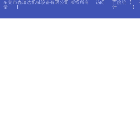
东莞市鑫瑞达机械设备有限公司 版权所有 访问
百度统
】
量：
【
计
【